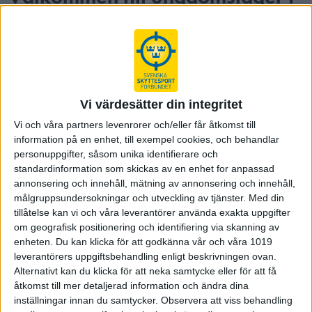
Sävsjö – skytte på 10 meter
Skyttesugna ungdomar födda 2010 eller senare
bjuds in till ett inspirerande träningsläger 19–21
september i toppmoderna Sävsjö Skyttecenter.
Anmälan senast 27 augusti!
Vi värdesätter din integritet
Inbjudan till ungdomsläger luftskytte
Vi och våra partners levenrorer och/eller får åtkomst till
information på en enhet, till exempel cookies, och behandlar
Mitt i Småland, i norra Europas största och modernaste
personuppgifter, såsom unika identifierare och
inomhusanläggning för skytte, arrangeras ett utvecklande och
standardinformation som skickas av en enhet for anpassad
inspirerande ungdomsläger på 10 meter stående gevär och
annonsering och innehåll, mätning av annonsering och innehåll,
pistol.
målgruppsundersokningar och utveckling av tjänster.
Med din
tillåtelse kan vi och våra leverantörer använda exakta uppgifter
Träningslägret riktar sig till ungdomar födda 2010 eller senare
om geografisk positionering och identifiering via skanning av
(även äldre ungdomar välkomna, men i mån av plats) och
enheten. Du kan klicka för att godkänna vår och våra 1019
hålls på Riksidrottsgymnasiet i Sävsjö den 19–21 september
leverantörers uppgiftsbehandling enligt beskrivningen ovan.
2025. Under helgen erbjuds kvalitativ träning, gemenskap
Alternativt kan du klicka för att neka samtycke eller för att få
och roliga aktiviteter – med boende på Boda Borg och
åtkomst till mer detaljerad information och ändra dina
träning i Sävsjö Skyttecenter.
inställningar innan du samtycker.
Observera att viss behandling