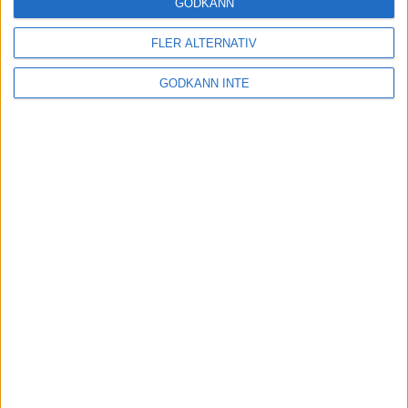
GODKÄNN
FLER ALTERNATIV
GODKÄNN INTE
Kontakta oss
Besöksadress
Skansbrogatan 7
118 60 Stockholm