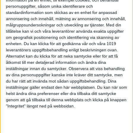
information på en enhet, till exempel cookies, och behandlar
personuppgifter, såsom unika identifierare och
standardinformation som skickas av en enhet for anpassad
Justering av juniorålder i linje med ISSF reglemente
annonsering och innehåll, mätning av annonsering och innehåll,
ISSF har ånyo justerat åldersgränsen för juniorerna så att man
målgruppsundersokningar och utveckling av tjänster.
Med din
tillåtelse kan vi och våra leverantörer använda exakta uppgifter
nu är junior t o m det år man fyller 21 år. SvSF:
om geografisk positionering och identifiering via skanning av
förbundsstyrelse beslutade 2023-06-17 att följa ISSF
enheten. Du kan klicka för att godkänna vår och våra 1019
reglemente med omedelbar verkan. D…
leverantörers uppgiftsbehandling enligt beskrivningen ovan.
Alternativt kan du klicka för att neka samtycke eller för att få
åtkomst till mer detaljerad information och ändra dina
Skeetjuniorerna fick känna på hetluften i EM
inställningar innan du samtycker.
Observera att viss behandling
av dina personuppgifter kanske inte kräver ditt samtycke, men
Idag gjorde skeetjuniorerna entre i lerduve-EM i Osijek. Tre
du har rätt att invända mot sådan uppgiftsbehandling. Dina
serier är avklarade och så här har det gått för våra juniorer.
inställningar gäller endast den här webbplatsen. Du kan när som
Damjuniorer: 19. Felicia Ros Wenche 63 (22, 21,
helst ändra dina preferenser eller dra tillbaka ditt samtycke
20)Herrjuniorer: 11. David J…
genom att gå tillbaka till denna webbplats och klicka på knappen
"Integritet" längst ned på webbsidan.
David Jonsson elva på EM - föll i särskjutning
Andra dagen av juniortävlingarna i EM i kroatiska Osijek.