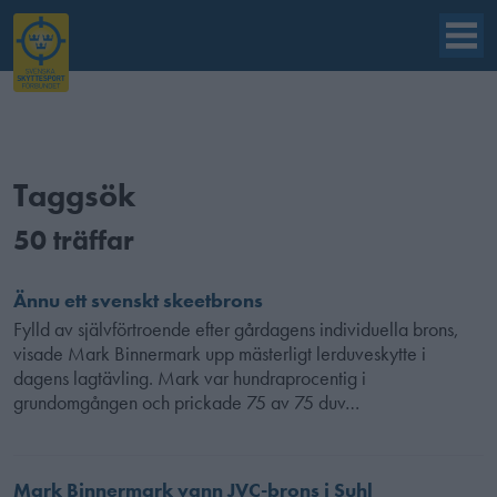
Taggsök
50 träffar
Ännu ett svenskt skeetbrons
Fylld av självförtroende efter gårdagens individuella brons,
visade Mark Binnermark upp mästerligt lerduveskytte i
dagens lagtävling. Mark var hundraprocentig i
grundomgången och prickade 75 av 75 duv…
Mark Binnermark vann JVC-brons i Suhl