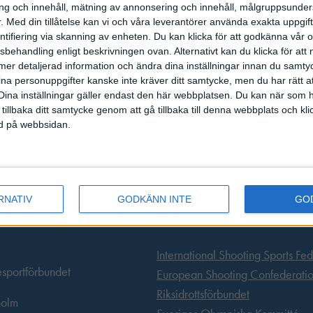
g och innehåll, mätning av annonsering och innehåll, målgruppsunde
.
Med din tillåtelse kan vi och våra leverantörer använda exakta uppgif
entifiering via skanning av enheten. Du kan klicka för att godkänna vår
sbehandling enligt beskrivningen ovan. Alternativt kan du klicka för att
ll mer detaljerad information och ändra dina inställningar innan du samty
ina personuppgifter kanske inte kräver ditt samtycke, men du har rätt 
Dina inställningar gäller endast den här webbplatsen. Du kan när som h
 tillbaka ditt samtycke genom att gå tillbaka till denna webbplats och k
ned på webbsidan.
RNATIV
GODKÄNN INTE
GO
Länkar
International Shooting Sports Fe
esportförbundet
European Shooting Confederati
Riksidrottsförbundet
holm