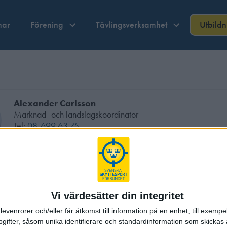
nar
Förening
Tävlingsverksamhet
Utbild
Alexander Carlsson
Marknad- och landslagskoordinator
Tel:
08-699 63 75
alexander.carlsson@skyttesport.se
terad:
25-08-27
av
Alexander Carlsson
cebook
Twitter
Email
Print
Vi värdesätter din integritet
levenrorer och/eller får åtkomst till information på en enhet, till exempe
ifter, såsom unika identifierare och standardinformation som skickas 