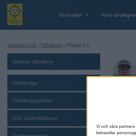
Förbundet
Våra idrottsgre
Startsida SvSF
/
Utbildning
/
Eldsjäl 2.0
Startsida Utbildning
Utbildningar
Utbildningsportalen
Senast uppda
Share
Fa
SISU Idrottsutbildarna
Vi och våra partners 
behandlar personuppg
Skyttegymnasium