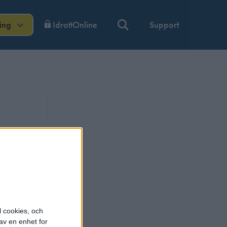
ning
IdrottOnline
Support
l cookies, och
av en enhet for