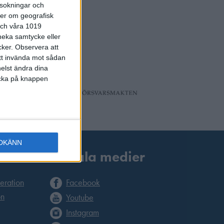
rsokningar och
ter om geografisk
 och våra 1019
 neka samtycke eller
cker.
Observera att
att invända mot sådan
elst ändra dina
licka på knappen
DKÄNN
Sociala medier
deration
Facebook
on
Youtube
Instagram