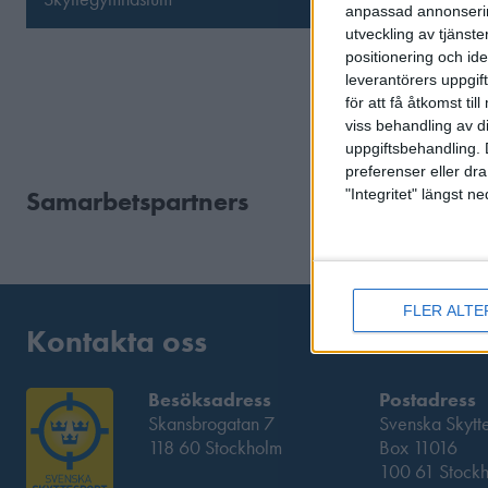
anpassad annonserin
utveckling av tjänster
positionering och id
leverantörers uppgift
för att få åtkomst ti
viss behandling av d
uppgiftsbehandling. 
preferenser eller dra
Samarbetspartners
"Integritet" längst 
FLER ALTE
Kontakta oss
Besöksadress
Postadress
Skansbrogatan 7
Svenska Skytt
118 60 Stockholm
Box 11016
100 61 Stock