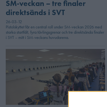
SM-veckan – tre finaler
direktsänds i SVT
26-03-12
Pistolskyttet får en central roll under SM-veckan 2026 med
starka startfält, fyra tävlingsgrenar och tre direktsända finaler
i SVT – mitt i SM-veckans huvudarena.