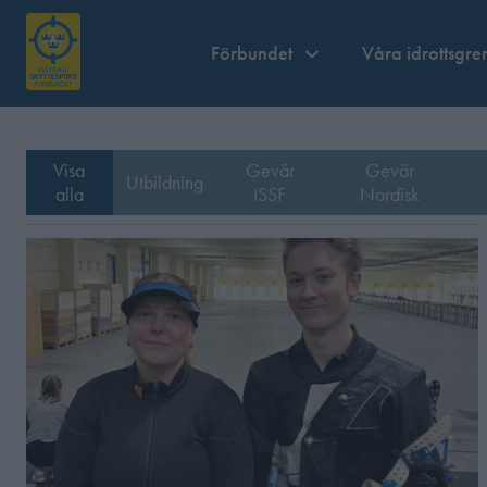
Förbundet
Våra idrottsgre
Visa
Gevär
Gevär
Utbildning
alla
ISSF
Nordisk