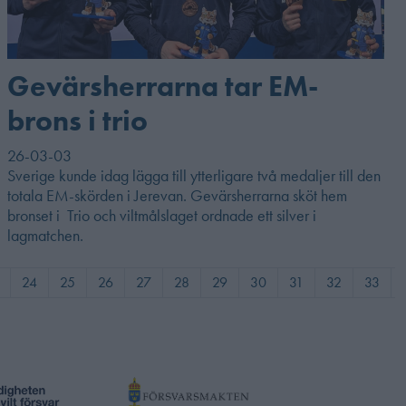
Gevärsherrarna tar EM-
brons i trio
26-03-03
Sverige kunde idag lägga till ytterligare två medaljer till den
totala EM-skörden i Jerevan. Gevärsherrarna sköt hem
bronset i Trio och viltmålslaget ordnade ett silver i
lagmatchen.
24
25
26
27
28
29
30
31
32
33