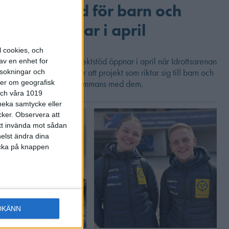
Projektstöd för barn och
unga öppnar i april
26-03-07
l cookies, och
Ansökan om årets projektstöd öppnar i april när Idrottsarenan
av en enhet for
lanseras. Nytt för i år är att projekt som riktar sig till barn och
rsokningar och
unga ska tas fram tillsammans med dem.
ter om geografisk
 och våra 1019
 neka samtycke eller
cker.
Observera att
att invända mot sådan
elst ändra dina
licka på knappen
DKÄNN