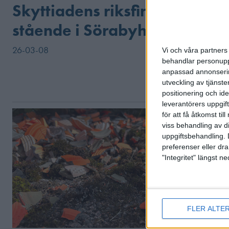
Skyttiadens riksfinal
stående i Sörabyhallen
26-03-08
Vi och våra partners 
behandlar personuppg
anpassad annonserin
utveckling av tjänster
positionering och id
leverantörers uppgift
för att få åtkomst ti
viss behandling av d
uppgiftsbehandling. 
preferenser eller dra
"Integritet" längst 
FLER ALTE