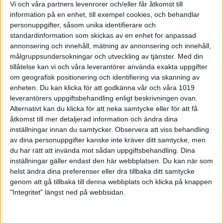
Vi och våra partners levenrorer och/eller får åtkomst till
information på en enhet, till exempel cookies, och behandlar
personuppgifter, såsom unika identifierare och
standardinformation som skickas av en enhet for anpassad
annonsering och innehåll, mätning av annonsering och innehåll,
målgruppsundersokningar och utveckling av tjänster.
Med din
tillåtelse kan vi och våra leverantörer använda exakta uppgifter
om geografisk positionering och identifiering via skanning av
enheten. Du kan klicka för att godkänna vår och våra 1019
leverantörers uppgiftsbehandling enligt beskrivningen ovan.
Alternativt kan du klicka för att neka samtycke eller för att få
Uttagning till JVM 10 och 50 m 2026,
åtkomst till mer detaljerad information och ändra dina
inställningar innan du samtycker.
Observera att viss behandling
Suhl Tyskland
av dina personuppgifter kanske inte kräver ditt samtycke, men
du har rätt att invända mot sådan uppgiftsbehandling. Dina
26-01-22
inställningar gäller endast den här webbplatsen. Du kan när som
helst ändra dina preferenser eller dra tillbaka ditt samtycke
genom att gå tillbaka till denna webbplats och klicka på knappen
"Integritet" längst ned på webbsidan.