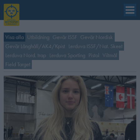
Visa alla
Utbildning
Gevär ISSF
Gevär Nordisk
Gevär Långhåll/AK4/Kpist
Lerduva ISSF/Nat. Skeet
Lerduva Nord. trap
Lerduva Sporting
Pistol
Viltmål
Field Target