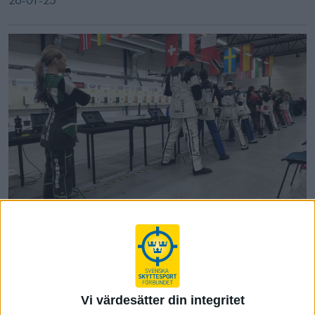
Juniorernas toppgrupp på första
lägret
26-01-25
Vi värdesätter din integritet