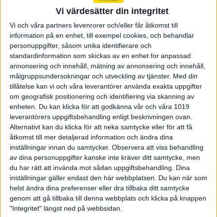
24-05-13
Vi värdesätter din integritet
Vi och våra partners levenrorer och/eller får åtkomst till
information på en enhet, till exempel cookies, och behandlar
personuppgifter, såsom unika identifierare och
standardinformation som skickas av en enhet for anpassad
annonsering och innehåll, mätning av annonsering och innehåll,
målgruppsundersokningar och utveckling av tjänster.
Med din
tillåtelse kan vi och våra leverantörer använda exakta uppgifter
om geografisk positionering och identifiering via skanning av
enheten. Du kan klicka för att godkänna vår och våra 1019
leverantörers uppgiftsbehandling enligt beskrivningen ovan.
Alternativt kan du klicka för att neka samtycke eller för att få
åtkomst till mer detaljerad information och ändra dina
inställningar innan du samtycker.
Observera att viss behandling
Nöjd Madsen i blåsigt Baku
av dina personuppgifter kanske inte kräver ditt samtycke, men
du har rätt att invända mot sådan uppgiftsbehandling. Dina
24-05-11
inställningar gäller endast den här webbplatsen. Du kan när som
Marcus Madsen slutade som 16:e man i herrarnas 3x20 i
helst ändra dina preferenser eller dra tillbaka ditt samtycke
Baku där vinden var en utmanande faktor för skyttarna. "Nöjd
genom att gå tillbaka till denna webbplats och klicka på knappen
med utförandet och hanteringen av vinden", sa Marcus om
"Integritet" längst ned på webbsidan.