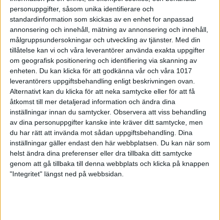
Arrangör till SM korthåll 2026
personuppgifter, såsom unika identifierare och
funnen...
standardinformation som skickas av en enhet for anpassad
annonsering och innehåll, mätning av annonsering och innehåll,
26-06-11
målgruppsundersokningar och utveckling av tjänster.
Med din
tillåtelse kan vi och våra leverantörer använda exakta uppgifter
om geografisk positionering och identifiering via skanning av
enheten. Du kan klicka för att godkänna vår och våra 1017
leverantörers uppgiftsbehandling enligt beskrivningen ovan.
Alternativt kan du klicka för att neka samtycke eller för att få
åtkomst till mer detaljerad information och ändra dina
inställningar innan du samtycker.
Observera att viss behandling
av dina personuppgifter kanske inte kräver ditt samtycke, men
du har rätt att invända mot sådan uppgiftsbehandling. Dina
inställningar gäller endast den här webbplatsen. Du kan när som
helst ändra dina preferenser eller dra tillbaka ditt samtycke
genom att gå tillbaka till denna webbplats och klicka på knappen
"Integritet" längst ned på webbsidan.
Vi tar pulsen på…Axel Rantakokko,
Rasbo-Vaksala Skytteförening