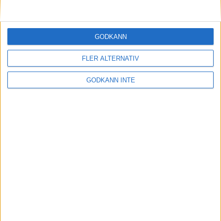
Den 16-17 Maj bjöd Kristianstads JSK in till Landslagstest 2/
Sweden GP i OL Skeet.
GODKÄNN
FLER ALTERNATIV
GODKÄNN INTE
Ståläger luftgevär
26-06-07
Är du luftgevärsskytt mellan 13-18 år och är sugen på att åka
på läger.Då är detta ett tillfälle du inte får missa