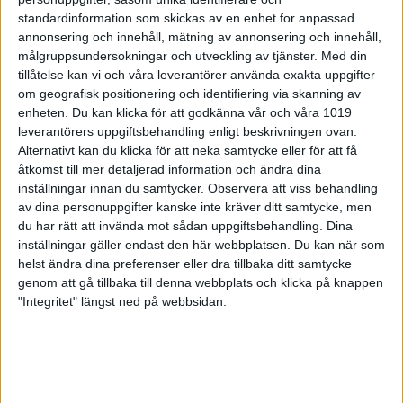
Efter att ha vunnit kvalet och skjutit delat världsrekord i finalen
standardinformation som skickas av en enhet for anpassad
tog Victoria Larsson silver i världscupen i Lonato efter en
annonsering och innehåll, mätning av annonsering och innehåll,
dramatisk särskjutning.
målgruppsundersokningar och utveckling av tjänster.
Med din
tillåtelse kan vi och våra leverantörer använda exakta uppgifter
om geografisk positionering och identifiering via skanning av
enheten. Du kan klicka för att godkänna vår och våra 1019
leverantörers uppgiftsbehandling enligt beskrivningen ovan.
Alternativt kan du klicka för att neka samtycke eller för att få
åtkomst till mer detaljerad information och ändra dina
inställningar innan du samtycker.
Observera att viss behandling
av dina personuppgifter kanske inte kräver ditt samtycke, men
du har rätt att invända mot sådan uppgiftsbehandling. Dina
inställningar gäller endast den här webbplatsen. Du kan när som
helst ändra dina preferenser eller dra tillbaka ditt samtycke
genom att gå tillbaka till denna webbplats och klicka på knappen
"Integritet" längst ned på webbsidan.
Norrlandsskyttet dag 4: Nu blev det
Kasper med ”K” istället överst på
pallen