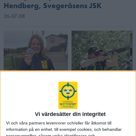
Hendberg, Svegeråsens JSK
26-07-08
Silver för Victoria Larsson efter
Vi värdesätter din integritet
finaldrama
Vi och våra partners levenrorer och/eller får åtkomst till
26-07-07
information på en enhet, till exempel cookies, och behandlar
personuppgifter, såsom unika identifierare och