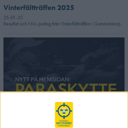
Vinterfältträffen 2025
25-01-25
Resultat och NM-poäng från Vinterfältträffen i Gammalstorp.
Nu finns allt om paraskytte samlat på
hemsidan