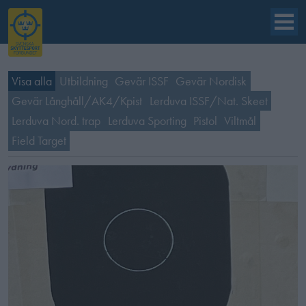
Visa alla
Utbildning
Gevär ISSF
Gevär Nordisk
Gevär Långhåll/AK4/Kpist
Lerduva ISSF/Nat. Skeet
Lerduva Nord. trap
Lerduva Sporting
Pistol
Viltmål
Field Target