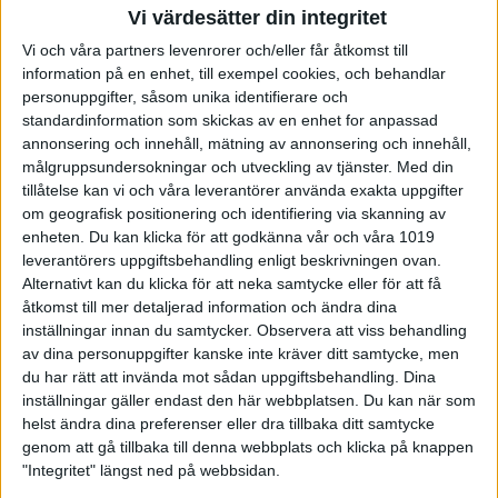
25-01-23
Vi värdesätter din integritet
Nu finns information om paraskytte samlad på
Vi och våra partners levenrorer och/eller får åtkomst till
Skyttesportförbundets hemsida. Du hittar detaljer om klasserna
information på en enhet, till exempel cookies, och behandlar
SH1, SH2 och SH3, samt instruktionsfilmer som ger en tydlig
personuppgifter, såsom unika identifierare och
introduktion.
standardinformation som skickas av en enhet for anpassad
annonsering och innehåll, mätning av annonsering och innehåll,
målgruppsundersokningar och utveckling av tjänster.
Med din
tillåtelse kan vi och våra leverantörer använda exakta uppgifter
om geografisk positionering och identifiering via skanning av
enheten. Du kan klicka för att godkänna vår och våra 1019
leverantörers uppgiftsbehandling enligt beskrivningen ovan.
Alternativt kan du klicka för att neka samtycke eller för att få
åtkomst till mer detaljerad information och ändra dina
inställningar innan du samtycker.
Observera att viss behandling
av dina personuppgifter kanske inte kräver ditt samtycke, men
du har rätt att invända mot sådan uppgiftsbehandling. Dina
inställningar gäller endast den här webbplatsen. Du kan när som
helst ändra dina preferenser eller dra tillbaka ditt samtycke
genom att gå tillbaka till denna webbplats och klicka på knappen
SvUC-Kvallista 4
"Integritet" längst ned på webbsidan.
25-01-21