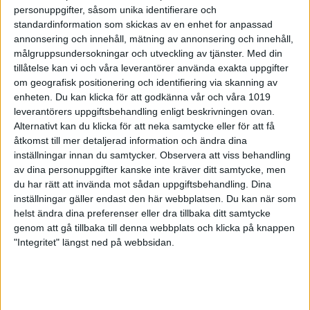
personuppgifter, såsom unika identifierare och
standardinformation som skickas av en enhet for anpassad
annonsering och innehåll, mätning av annonsering och innehåll,
målgruppsundersokningar och utveckling av tjänster.
Med din
tillåtelse kan vi och våra leverantörer använda exakta uppgifter
om geografisk positionering och identifiering via skanning av
enheten. Du kan klicka för att godkänna vår och våra 1019
leverantörers uppgiftsbehandling enligt beskrivningen ovan.
Alternativt kan du klicka för att neka samtycke eller för att få
åtkomst till mer detaljerad information och ändra dina
inställningar innan du samtycker.
Observera att viss behandling
av dina personuppgifter kanske inte kräver ditt samtycke, men
Vi tar pulsen på Anton Salomonsson
du har rätt att invända mot sådan uppgiftsbehandling. Dina
inställningar gäller endast den här webbplatsen. Du kan när som
25-07-11
helst ändra dina preferenser eller dra tillbaka ditt samtycke
genom att gå tillbaka till denna webbplats och klicka på knappen
"Integritet" längst ned på webbsidan.