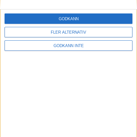
GODKÄNN
FLER ALTERNATIV
GODKÄNN INTE
Svenskt finalläge i Lonato
25-07-07
Både Victoria Larsson och Stefan Nilsson Schön är med i
toppstriden i skeet inför avslutningen av världscuptävlingen i
Lonato.