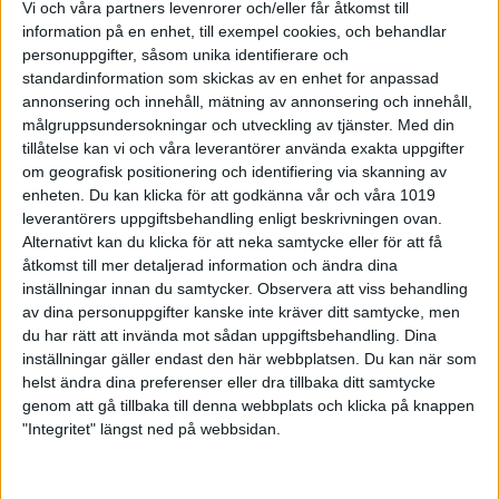
Vi och våra partners levenrorer och/eller får åtkomst till
information på en enhet, till exempel cookies, och behandlar
25-04-12
personuppgifter, såsom unika identifierare och
SM i Compak sporting ingår i SM-veckan 2025 i
standardinformation som skickas av en enhet for anpassad
Norrköping. Tävlingen skjuts den 26 till 28 juni.
annonsering och innehåll, mätning av annonsering och innehåll,
målgruppsundersokningar och utveckling av tjänster.
Med din
tillåtelse kan vi och våra leverantörer använda exakta uppgifter
om geografisk positionering och identifiering via skanning av
enheten. Du kan klicka för att godkänna vår och våra 1019
leverantörers uppgiftsbehandling enligt beskrivningen ovan.
Alternativt kan du klicka för att neka samtycke eller för att få
åtkomst till mer detaljerad information och ändra dina
inställningar innan du samtycker.
Observera att viss behandling
av dina personuppgifter kanske inte kräver ditt samtycke, men
du har rätt att invända mot sådan uppgiftsbehandling. Dina
inställningar gäller endast den här webbplatsen. Du kan när som
helst ändra dina preferenser eller dra tillbaka ditt samtycke
genom att gå tillbaka till denna webbplats och klicka på knappen
SvSF lanserar utbildning om frivillig
"Integritet" längst ned på webbsidan.
försvarsverksamhet