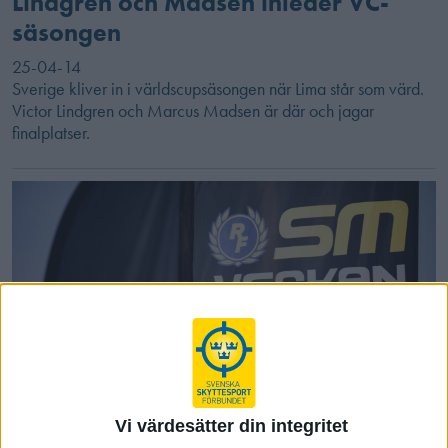
Lindgren och Madsen inleder VC-
säsongen
25-04-14
Sverige kliver in i världscupsäsongen när Lima står som värd.
Victor Lindgren och Marcus Madsen är där och jagar
finalplatser.
Vi värdesätter din integritet
Compak-SM 2025